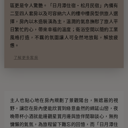
區更是令人驚艷。「日月潭住宿‧松月民宿」內備有
二至四人套房以及可容納六人的樓中樓房型供旅人選
擇，房內以木造裝潢為主，溫潤的氣息撫慰了旅人平
日繁忙的心，帶來幸福的溫度；衛浴空間以簡約工業
風格打造，不羈的氛圍讓人可全然地放鬆，解放疲
憊。
了解更多客房
主人也貼心地在房內規劃了景觀陽台，無遮蔽的視
野，讓您在房內便能欣賞到綠意盎然的綿延山巒，夜
晚帶杯小酒就能邊觀星賞月邊與旅伴閒聊談心，無拘
慵懶的氣氛，為旅程留下難忘的回憶，而「日月潭住