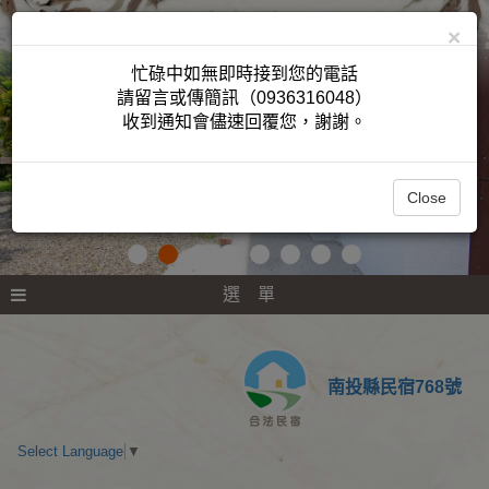
×
忙碌中如無即時接到您的電話
請留言或傳簡訊（0936316048）
收到通知會儘速回覆您，謝謝。
Close
選 單
南投縣民宿768號
Select Language
▼