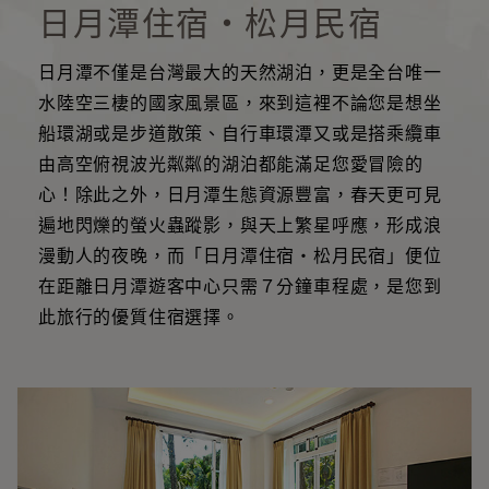
日月潭住宿‧松月民宿
日月潭不僅是台灣最大的天然湖泊，更是全台唯一
水陸空三棲的國家風景區，來到這裡不論您是想坐
船環湖或是步道散策、自行車環潭又或是搭乘纜車
由高空俯視波光粼粼的湖泊都能滿足您愛冒險的
心！除此之外，日月潭生態資源豐富，春天更可見
遍地閃爍的螢火蟲蹤影，與天上繁星呼應，形成浪
漫動人的夜晚，而「日月潭住宿‧松月民宿」便位
在距離日月潭遊客中心只需７分鐘車程處，是您到
此旅行的優質住宿選擇。