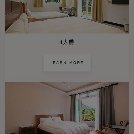
4人房
LEARN MORE